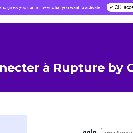
and gives you control over what you want to activate
OK, acce
Comment ça marche ?
Tarifs
necter à Rupture by
Login