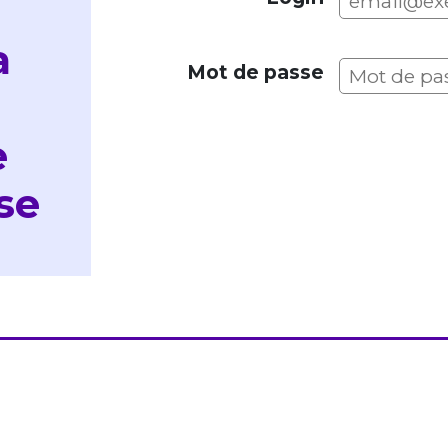
a
Mot de passe
e
sse